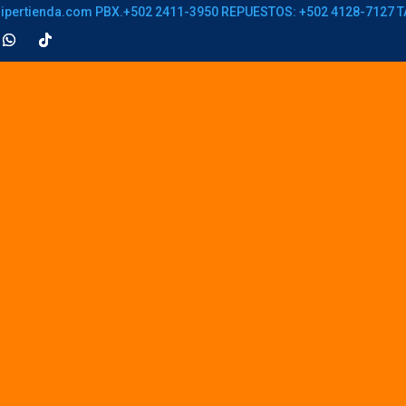
ipertienda.com
PBX.+502 2411-3950
REPUESTOS: +502 4128-7127
T