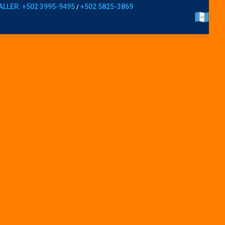
ALLER: +502 3995-9495
+502 5825-3869
/